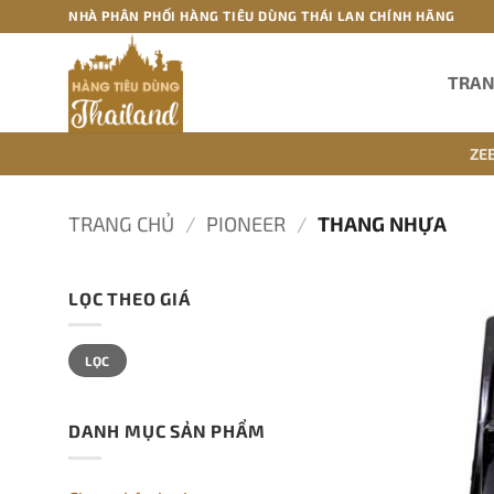
Bỏ
NHÀ PHÂN PHỐI HÀNG TIÊU DÙNG THÁI LAN CHÍNH HÃNG
qua
nội
TRAN
dung
ZE
TRANG CHỦ
/
PIONEER
/
THANG NHỰA
LỌC THEO GIÁ
Giá
Giá
LỌC
tối
tối
thiểu
đa
DANH MỤC SẢN PHẨM