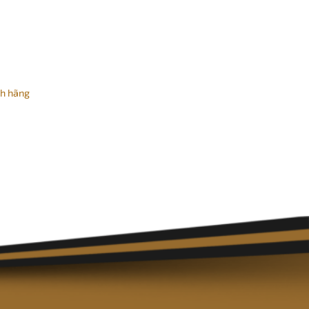
nh hãng
₫.