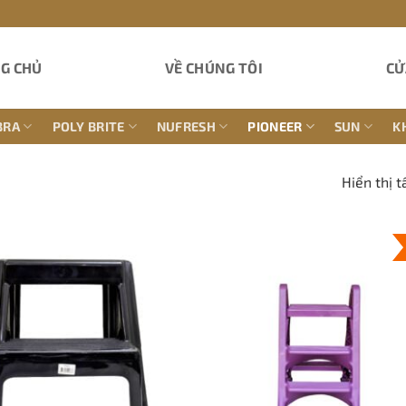
G CHỦ
VỀ CHÚNG TÔI
CỬ
BRA
POLY BRITE
NUFRESH
PIONEER
SUN
K
Hiển thị t