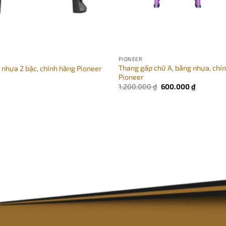
PIONEER
Thang gấp chữ A, bằng nhựa, chí
 nhựa 2 bậc, chính hãng Pioneer
Pioneer
Giá
Giá
1.200.000
₫
600.000
₫
gốc
hiện
là:
tại
1.200.000 ₫.
là:
600.000 