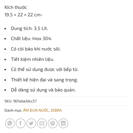
gốc
hiện
Kích thước
là:
tại
19.5 × 22 × 22 cm-
439.000 ₫.
là:
397.000 ₫.
Dung tích: 3,5 Lít.
Chất liệu: Inox 304.
Có còi báo khi nước sôi.
Tiết kiệm nhiên liệu.
Có thể sử dụng được với bếp từ.
Thiết kế hiện đại và sang trọng.
Dễ dàng sử dụng và bảo quản.
SKU:
901eba1dcc57
Danh mục:
ẤM ĐUN NƯỚC
,
ZEBRA