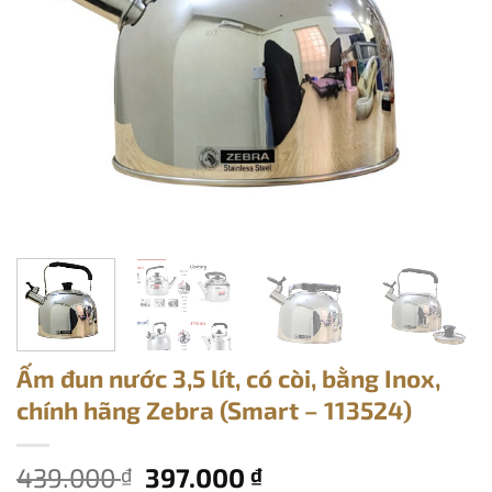
Ấm đun nước 3,5 lít, có còi, bằng Inox,
chính hãng Zebra (Smart – 113524)
Giá
Giá
439.000
397.000
₫
₫