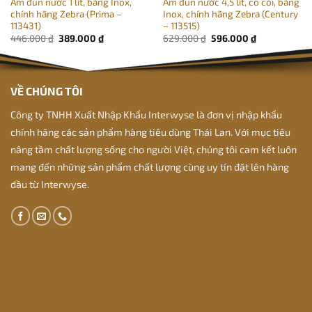
Ấm đun nước 1 lít, bằng Inox,
Ấm đun nước 4,5 lít, có còi, bằng
chính hãng Zebra (Prima –
Inox, chính hãng Zebra (Century
113431)
– 113515)
Giá
Giá
Giá
Giá
446.000
₫
389.000
₫
629.000
₫
596.000
₫
gốc
hiện
gốc
hiện
là:
tại
là:
tại
446.000 ₫.
là:
629.000 ₫.
là:
389.000 ₫.
596.000 ₫.
VỀ CHÚNG TÔI
Công ty TNHH Xuất Nhập Khẩu Interwyse là đơn vị nhập khẩu
chính hãng các sản phẩm hàng tiêu dùng Thái Lan. Với mục tiêu
nâng tầm chất lượng sống cho người Việt, chúng tôi cam kết luôn
mang đến những sản phẩm chất lượng cùng uy tín đặt lên hàng
đầu từ Interwyse.