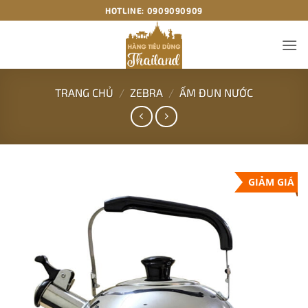
Bỏ
HOTLINE:
0909090909
qua
nội
dung
TRANG CHỦ
/
ZEBRA
/
ẤM ĐUN NƯỚC
GIẢM GIÁ