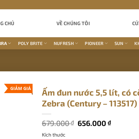
G CHỦ
VỀ CHÚNG TÔI
CỬ
BRA
POLY BRITE
NUFRESH
PIONEER
SUN
K
GIẢM GIÁ
Ấm đun nước 5,5 lít, có c
Zebra (Century – 113517)
Giá
Giá
679.000
656.000
₫
₫
gốc
hiện
Kích thước
là:
tại