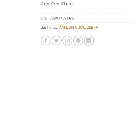
27 × 23 × 21 cm-
679.000 ₫.
là:
656.000
SKU:
3b94773913c6
Danh mục:
ẤM ĐUN NƯỚC
,
ZEBRA