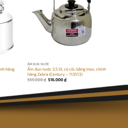
ẤM ĐUN NƯỚC
ẤM ĐUN
hính hãng
Ấm đun nước 3,5 lít, có còi, bằng Inox, chính
Ấm đun
hãng Zebra (Century – 113513)
còi, c
Giá
Giá
559.000
₫
516.000
₫
699.0
gốc
hiện
là:
tại
559.000 ₫.
là:
516.000 ₫.