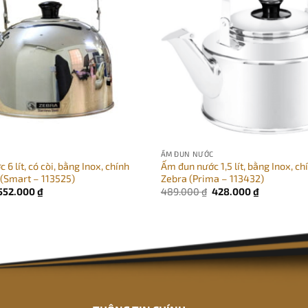
C
ẤM ĐUN NƯỚC
6 lít, có còi, bằng Inox, chính
Ấm đun nước 1,5 lít, bằng Inox, c
(Smart – 113525)
Zebra (Prima – 113432)
Giá
Giá
Giá
Giá
552.000
₫
489.000
₫
428.000
₫
gốc
hiện
gốc
hiện
là:
tại
là:
tại
639.000 ₫.
là:
489.000 ₫.
là:
552.000 ₫.
428.000 ₫.