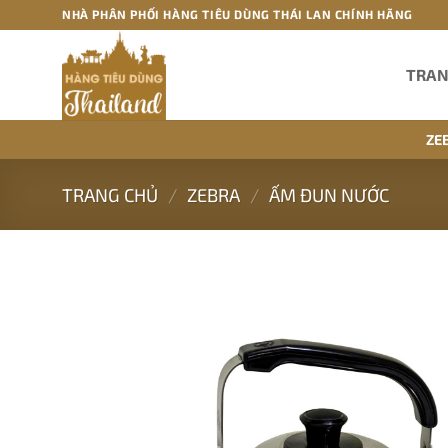
Bỏ
NHÀ PHÂN PHỐI HÀNG TIÊU DÙNG THÁI LAN CHÍNH HÃNG
qua
nội
TRAN
dung
ZE
TRANG CHỦ
/
ZEBRA
/
ẤM ĐUN NƯỚC