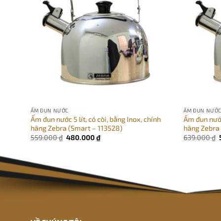
ẤM ĐUN NƯỚC
ẤM ĐUN NƯỚ
Ấm đun nước 5 lít, có còi, bằng Inox, chính
Ấm đun nước 
hãng Zebra (Smart – 113528)
hãng Zebra 
Giá
Giá
559.000
₫
480.000
₫
639.000
₫
gốc
hiện
là:
tại
559.000 ₫.
là:
480.000 ₫.