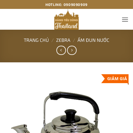
Bỏ
HOTLINE:
0909090909
qua
nội
dung
TRANG CHỦ
/
ZEBRA
/
ẤM ĐUN NƯỚC
GIẢM GIÁ