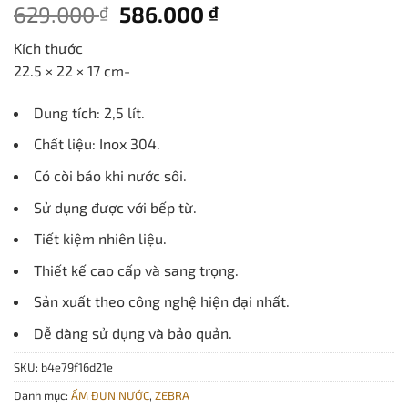
Giá
Giá
629.000
586.000
₫
₫
gốc
hiện
Kích thước
là:
tại
22.5 × 22 × 17 cm-
629.000 ₫.
là:
586.000 ₫.
Dung tích: 2,5 lít.
Chất liệu: Inox 304.
Có còi báo khi nước sôi.
Sử dụng được với bếp từ.
Tiết kiệm nhiên liệu.
Thiết kế cao cấp và sang trọng.
Sản xuất theo công nghệ hiện đại nhất.
Dễ dàng sử dụng và bảo quản.
SKU:
b4e79f16d21e
Danh mục:
ẤM ĐUN NƯỚC
,
ZEBRA