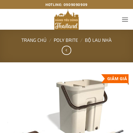
Bỏ
HOTLINE:
0909090909
qua
nội
dung
TRANG CHỦ
/
POLY BRITE
/
BỘ LAU NHÀ
GIẢM GIÁ