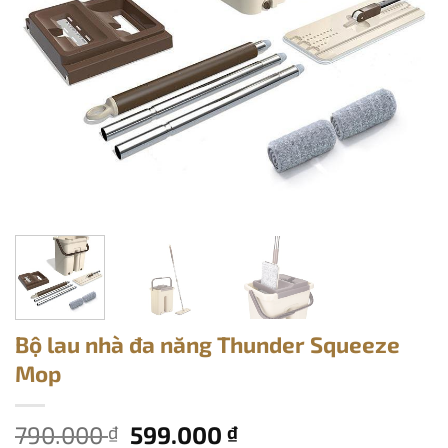
Bộ lau nhà đa năng Thunder Squeeze
Mop
Giá
Giá
790.000
599.000
₫
₫