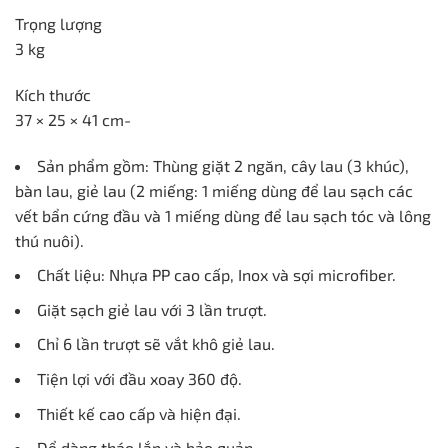
gốc
hiện
Trọng lượng
là:
tại
3 kg
790.000 ₫.
là:
599.000 ₫.
Kích thước
37 × 25 × 41 cm-
Sản phẩm gồm: Thùng giặt 2 ngăn, cây lau (3 khúc),
bàn lau, giẻ lau (2 miếng: 1 miếng dùng để lau sạch các
vết bẩn cứng đầu và 1 miếng dùng để lau sạch tóc và lông
thú nuôi).
Chất liệu: Nhựa PP cao cấp, Inox và sợi microfiber.
Giặt sạch giẻ lau với 3 lần trượt.
Chỉ 6 lần trượt sẽ vắt khô giẻ lau.
Tiện lợi với đầu xoay 360 độ.
Thiết kế cao cấp và hiện đại.
Dể dàng tháo lắp và bảo quản.