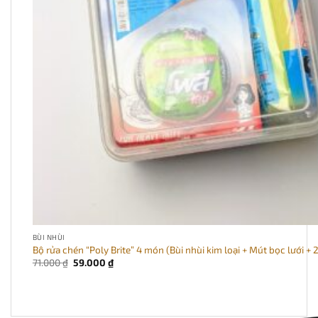
BÙI NHÙI
Bộ rửa chén “Poly Brite” 4 món (Bùi nhùi kim loại + Mút bọc lưới + 
Giá
Giá
71.000
₫
59.000
₫
gốc
hiện
là:
tại
71.000 ₫.
là:
59.000 ₫.