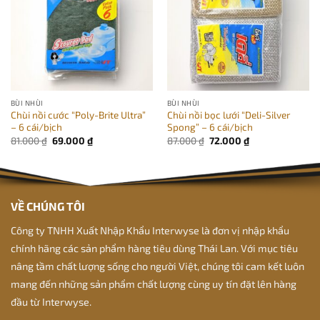
BÙI NHÙI
BÙI NHÙI
Chùi nồi cước “Poly-Brite Ultra”
Chùi nồi bọc lưới “Deli-Silver
– 6 cái/bịch
Spong” – 6 cái/bịch
Giá
Giá
Giá
Giá
81.000
₫
69.000
₫
87.000
₫
72.000
₫
gốc
hiện
gốc
hiện
là:
tại
là:
tại
81.000 ₫.
là:
87.000 ₫.
là:
69.000 ₫.
72.000 ₫.
VỀ CHÚNG TÔI
Công ty TNHH Xuất Nhập Khẩu Interwyse là đơn vị nhập khẩu
chính hãng các sản phẩm hàng tiêu dùng Thái Lan. Với mục tiêu
nâng tầm chất lượng sống cho người Việt, chúng tôi cam kết luôn
mang đến những sản phẩm chất lượng cùng uy tín đặt lên hàng
đầu từ Interwyse.