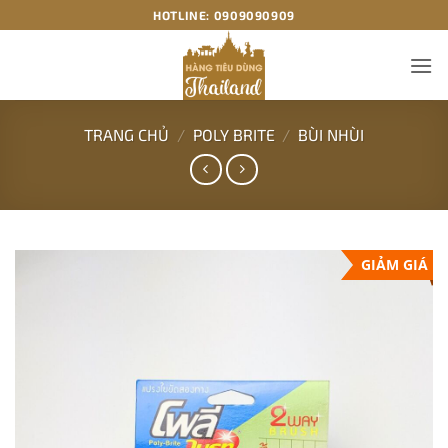
Bỏ
HOTLINE:
0909090909
qua
nội
dung
TRANG CHỦ
/
POLY BRITE
/
BÙI NHÙI
GIẢM GIÁ