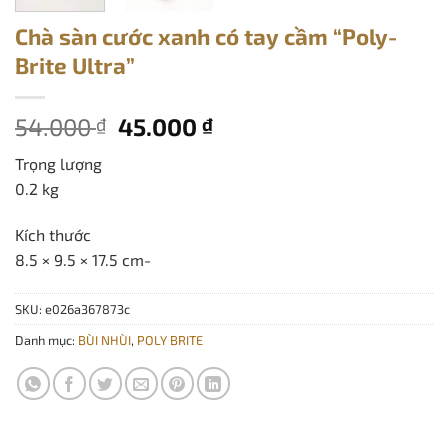
Chà sàn cước xanh có tay cầm “Poly-
Brite Ultra”
Giá
Giá
54.000
45.000
₫
₫
gốc
hiện
Trọng lượng
là:
tại
0.2 kg
54.000 ₫.
là:
45.000 ₫.
Kích thước
8.5 × 9.5 × 17.5 cm-
SKU:
e026a367873c
Danh mục:
BÙI NHÙI
,
POLY BRITE